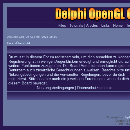
Files
|
Tutorials
|
Articles
|
Links
|
Home
|
T
Aktuelle Zeit: Do Aug 06, 2026 15:10
Foren-Übersicht
Du musst in diesem Forum registriert sein, um dich anmelden zu können
Registrierung ist in wenigen Augenblicken erledigt und ermöglicht dir, auf
weitere Funktionen zuzugreifen. Die Board-Administration kann registrier
Benutzern auch zusätzliche Berechtigungen zuweisen. Beachte bitte un
Nutzungsbedingungen und die verwandten Regelungen, bevor du dich
registrierst. Bitte beachte auch die jeweiligen Forenregeln, wenn du dich 
diesem Board bewegst.
Nutzungsbedingungen
|
Datenschutzrichtlinie
Powered by
php
Deutsche 
[ Time : 0.