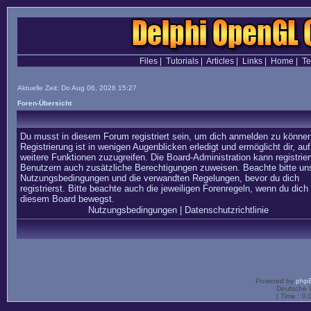
Files
|
Tutorials
|
Articles
|
Links
|
Home
|
T
Aktuelle Zeit: Do Aug 06, 2026 15:27
Foren-Übersicht
Du musst in diesem Forum registriert sein, um dich anmelden zu können
Registrierung ist in wenigen Augenblicken erledigt und ermöglicht dir, auf
weitere Funktionen zuzugreifen. Die Board-Administration kann registrier
Benutzern auch zusätzliche Berechtigungen zuweisen. Beachte bitte un
Nutzungsbedingungen und die verwandten Regelungen, bevor du dich
registrierst. Bitte beachte auch die jeweiligen Forenregeln, wenn du dich 
diesem Board bewegst.
Nutzungsbedingungen
|
Datenschutzrichtlinie
Powered by
php
Deutsche 
[ Time : 0.