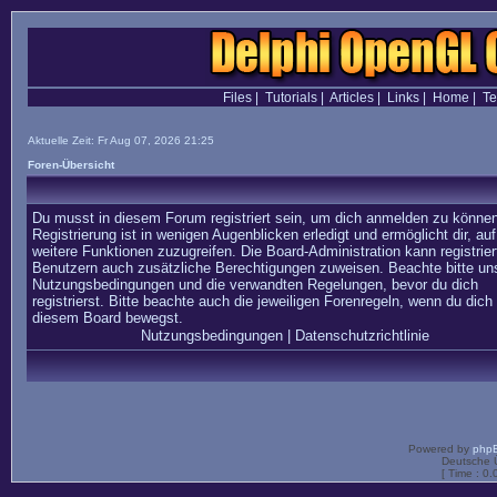
Files
|
Tutorials
|
Articles
|
Links
|
Home
|
T
Aktuelle Zeit: Fr Aug 07, 2026 21:25
Foren-Übersicht
Du musst in diesem Forum registriert sein, um dich anmelden zu können
Registrierung ist in wenigen Augenblicken erledigt und ermöglicht dir, auf
weitere Funktionen zuzugreifen. Die Board-Administration kann registrier
Benutzern auch zusätzliche Berechtigungen zuweisen. Beachte bitte un
Nutzungsbedingungen und die verwandten Regelungen, bevor du dich
registrierst. Bitte beachte auch die jeweiligen Forenregeln, wenn du dich 
diesem Board bewegst.
Nutzungsbedingungen
|
Datenschutzrichtlinie
Powered by
php
Deutsche 
[ Time : 0.