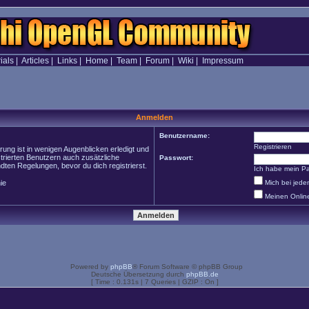
ials
|
Articles
|
Links
|
Home
|
Team
|
Forum
|
Wiki
|
Impressum
Anmelden
Benutzername:
Registrieren
ung ist in wenigen Augenblicken erledigt und
strierten Benutzern auch zusätzliche
Passwort:
en Regelungen, bevor du dich registrierst.
Ich habe mein P
ie
Mich bei jed
Meinen Onlin
Powered by
phpBB
® Forum Software © phpBB Group
Deutsche Übersetzung durch
phpBB.de
[ Time : 0.131s | 7 Queries | GZIP : On ]