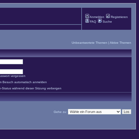
Anmelden
Registrieren
FAQ
Suche
Unbeantwortete Themen
|
Aktive Themen
asswort vergessen
em Besuch automatisch anmelden
e-Status während dieser Sitzung verbergen
Gehe zu: