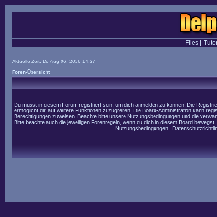
Files
|
Tutor
Aktuelle Zeit: Do Aug 06, 2026 14:37
Foren-Übersicht
Du musst in diesem Forum registriert sein, um dich anmelden zu können. Die Registrier
ermöglicht dir, auf weitere Funktionen zuzugreifen. Die Board-Administration kann regi
Berechtigungen zuweisen. Beachte bitte unsere Nutzungsbedingungen und die verwandt
Bitte beachte auch die jeweiligen Forenregeln, wenn du dich in diesem Board bewegst.
Nutzungsbedingungen
|
Datenschutzrichtlin