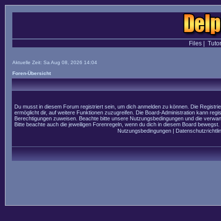
Files
|
Tutor
Aktuelle Zeit: Sa Aug 08, 2026 14:04
Foren-Übersicht
Du musst in diesem Forum registriert sein, um dich anmelden zu können. Die Registrier
ermöglicht dir, auf weitere Funktionen zuzugreifen. Die Board-Administration kann regi
Berechtigungen zuweisen. Beachte bitte unsere Nutzungsbedingungen und die verwandt
Bitte beachte auch die jeweiligen Forenregeln, wenn du dich in diesem Board bewegst.
Nutzungsbedingungen
|
Datenschutzrichtlin