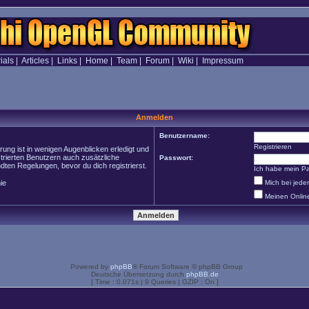
ials
|
Articles
|
Links
|
Home
|
Team
|
Forum
|
Wiki
|
Impressum
Anmelden
Benutzername:
Registrieren
ung ist in wenigen Augenblicken erledigt und
strierten Benutzern auch zusätzliche
Passwort:
en Regelungen, bevor du dich registrierst.
Ich habe mein P
ie
Mich bei jed
Meinen Onlin
Powered by
phpBB
® Forum Software © phpBB Group
Deutsche Übersetzung durch
phpBB.de
[ Time : 0.071s | 9 Queries | GZIP : On ]