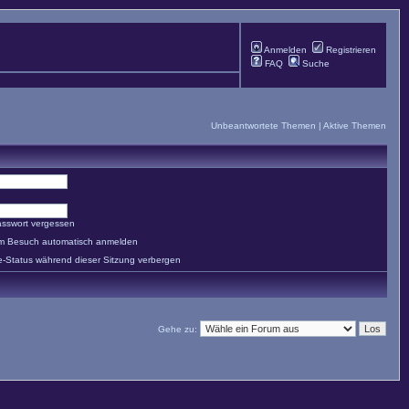
Anmelden
Registrieren
FAQ
Suche
Unbeantwortete Themen
|
Aktive Themen
asswort vergessen
em Besuch automatisch anmelden
e-Status während dieser Sitzung verbergen
Gehe zu: