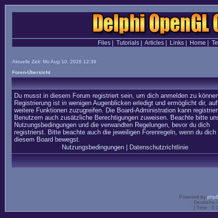
Files
|
Tutorials
|
Articles
|
Links
|
Home
|
T
Aktuelle Zeit: Mo Aug 10, 2026 12:39
Foren-Übersicht
Du musst in diesem Forum registriert sein, um dich anmelden zu können
Registrierung ist in wenigen Augenblicken erledigt und ermöglicht dir, auf
weitere Funktionen zuzugreifen. Die Board-Administration kann registrier
Benutzern auch zusätzliche Berechtigungen zuweisen. Beachte bitte un
Nutzungsbedingungen und die verwandten Regelungen, bevor du dich
registrierst. Bitte beachte auch die jeweiligen Forenregeln, wenn du dich 
diesem Board bewegst.
Nutzungsbedingungen
|
Datenschutzrichtlinie
Powered by
php
Deutsche 
[ Time : 0.