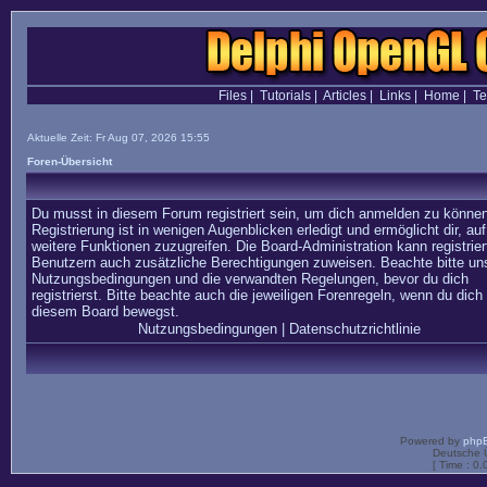
Files
|
Tutorials
|
Articles
|
Links
|
Home
|
T
Aktuelle Zeit: Fr Aug 07, 2026 15:55
Foren-Übersicht
Du musst in diesem Forum registriert sein, um dich anmelden zu können
Registrierung ist in wenigen Augenblicken erledigt und ermöglicht dir, auf
weitere Funktionen zuzugreifen. Die Board-Administration kann registrier
Benutzern auch zusätzliche Berechtigungen zuweisen. Beachte bitte un
Nutzungsbedingungen und die verwandten Regelungen, bevor du dich
registrierst. Bitte beachte auch die jeweiligen Forenregeln, wenn du dich 
diesem Board bewegst.
Nutzungsbedingungen
|
Datenschutzrichtlinie
Powered by
php
Deutsche 
[ Time : 0.