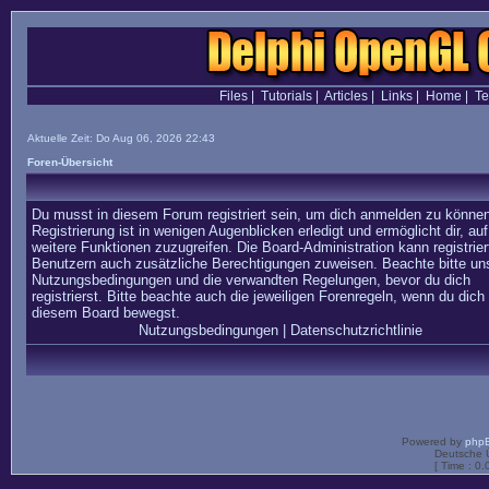
Files
|
Tutorials
|
Articles
|
Links
|
Home
|
T
Aktuelle Zeit: Do Aug 06, 2026 22:43
Foren-Übersicht
Du musst in diesem Forum registriert sein, um dich anmelden zu können
Registrierung ist in wenigen Augenblicken erledigt und ermöglicht dir, auf
weitere Funktionen zuzugreifen. Die Board-Administration kann registrier
Benutzern auch zusätzliche Berechtigungen zuweisen. Beachte bitte un
Nutzungsbedingungen und die verwandten Regelungen, bevor du dich
registrierst. Bitte beachte auch die jeweiligen Forenregeln, wenn du dich 
diesem Board bewegst.
Nutzungsbedingungen
|
Datenschutzrichtlinie
Powered by
php
Deutsche 
[ Time : 0.