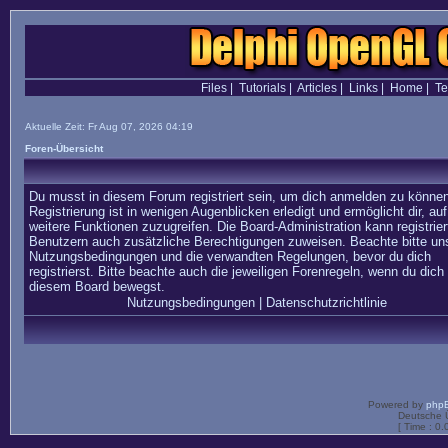
Files
|
Tutorials
|
Articles
|
Links
|
Home
|
T
Aktuelle Zeit: Fr Aug 07, 2026 04:19
Foren-Übersicht
Du musst in diesem Forum registriert sein, um dich anmelden zu können
Registrierung ist in wenigen Augenblicken erledigt und ermöglicht dir, auf
weitere Funktionen zuzugreifen. Die Board-Administration kann registrier
Benutzern auch zusätzliche Berechtigungen zuweisen. Beachte bitte un
Nutzungsbedingungen und die verwandten Regelungen, bevor du dich
registrierst. Bitte beachte auch die jeweiligen Forenregeln, wenn du dich 
diesem Board bewegst.
Nutzungsbedingungen
|
Datenschutzrichtlinie
Powered by
php
Deutsche 
[ Time : 0.