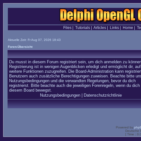
Files
|
Tutorials
|
Articles
|
Links
|
Home
|
T
Aktuelle Zeit: Fr Aug 07, 2026 18:43
Foren-Übersicht
Du musst in diesem Forum registriert sein, um dich anmelden zu können
Registrierung ist in wenigen Augenblicken erledigt und ermöglicht dir, auf
weitere Funktionen zuzugreifen. Die Board-Administration kann registrier
Benutzern auch zusätzliche Berechtigungen zuweisen. Beachte bitte un
Nutzungsbedingungen und die verwandten Regelungen, bevor du dich
registrierst. Bitte beachte auch die jeweiligen Forenregeln, wenn du dich 
diesem Board bewegst.
Nutzungsbedingungen
|
Datenschutzrichtlinie
Powered by
php
Deutsche 
[ Time : 0.