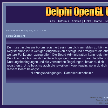
Files
|
Tutorials
|
Articles
|
Links
|
Home
|
T
Aktuelle Zeit: Fr Aug 07, 2026 23:46
Foren-Übersicht
Du musst in diesem Forum registriert sein, um dich anmelden zu können
Registrierung ist in wenigen Augenblicken erledigt und ermöglicht dir, auf
weitere Funktionen zuzugreifen. Die Board-Administration kann registrier
Benutzern auch zusätzliche Berechtigungen zuweisen. Beachte bitte un
Nutzungsbedingungen und die verwandten Regelungen, bevor du dich
registrierst. Bitte beachte auch die jeweiligen Forenregeln, wenn du dich 
diesem Board bewegst.
Nutzungsbedingungen
|
Datenschutzrichtlinie
Powered by
php
Deutsche 
[ Time : 0.