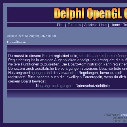
Files
|
Tutorials
|
Articles
|
Links
|
Home
|
T
Aktuelle Zeit: So Aug 09, 2026 08:08
Foren-Übersicht
Du musst in diesem Forum registriert sein, um dich anmelden zu können
Registrierung ist in wenigen Augenblicken erledigt und ermöglicht dir, auf
weitere Funktionen zuzugreifen. Die Board-Administration kann registrier
Benutzern auch zusätzliche Berechtigungen zuweisen. Beachte bitte un
Nutzungsbedingungen und die verwandten Regelungen, bevor du dich
registrierst. Bitte beachte auch die jeweiligen Forenregeln, wenn du dich 
diesem Board bewegst.
Nutzungsbedingungen
|
Datenschutzrichtlinie
Powered by
php
Deutsche 
[ Time : 0.