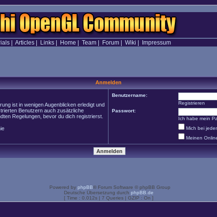
ials
|
Articles
|
Links
|
Home
|
Team
|
Forum
|
Wiki
|
Impressum
Anmelden
Benutzername:
Registrieren
ung ist in wenigen Augenblicken erledigt und
strierten Benutzern auch zusätzliche
Passwort:
en Regelungen, bevor du dich registrierst.
Ich habe mein P
ie
Mich bei jed
Meinen Onlin
Powered by
phpBB
® Forum Software © phpBB Group
Deutsche Übersetzung durch
phpBB.de
[ Time : 0.012s | 7 Queries | GZIP : On ]