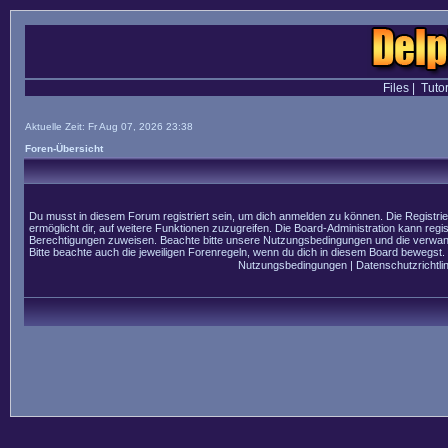
Files
|
Tutor
Aktuelle Zeit: Fr Aug 07, 2026 23:38
Foren-Übersicht
Du musst in diesem Forum registriert sein, um dich anmelden zu können. Die Registrier
ermöglicht dir, auf weitere Funktionen zuzugreifen. Die Board-Administration kann regi
Berechtigungen zuweisen. Beachte bitte unsere Nutzungsbedingungen und die verwandt
Bitte beachte auch die jeweiligen Forenregeln, wenn du dich in diesem Board bewegst.
Nutzungsbedingungen
|
Datenschutzrichtlin