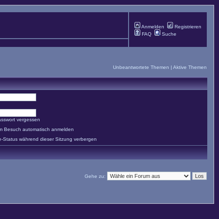
Anmelden
Registrieren
FAQ
Suche
Unbeantwortete Themen
|
Aktive Themen
asswort vergessen
em Besuch automatisch anmelden
e-Status während dieser Sitzung verbergen
Gehe zu: