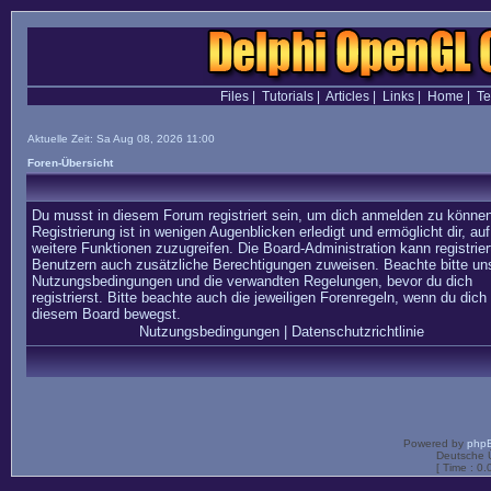
Files
|
Tutorials
|
Articles
|
Links
|
Home
|
T
Aktuelle Zeit: Sa Aug 08, 2026 11:00
Foren-Übersicht
Du musst in diesem Forum registriert sein, um dich anmelden zu können
Registrierung ist in wenigen Augenblicken erledigt und ermöglicht dir, auf
weitere Funktionen zuzugreifen. Die Board-Administration kann registrier
Benutzern auch zusätzliche Berechtigungen zuweisen. Beachte bitte un
Nutzungsbedingungen und die verwandten Regelungen, bevor du dich
registrierst. Bitte beachte auch die jeweiligen Forenregeln, wenn du dich 
diesem Board bewegst.
Nutzungsbedingungen
|
Datenschutzrichtlinie
Powered by
php
Deutsche 
[ Time : 0.