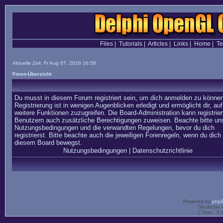
Files
|
Tutorials
|
Articles
|
Links
|
Home
|
T
Aktuelle Zeit: Fr Aug 07, 2026 16:58
Foren-Übersicht
Du musst in diesem Forum registriert sein, um dich anmelden zu können
Registrierung ist in wenigen Augenblicken erledigt und ermöglicht dir, auf
weitere Funktionen zuzugreifen. Die Board-Administration kann registrier
Benutzern auch zusätzliche Berechtigungen zuweisen. Beachte bitte un
Nutzungsbedingungen und die verwandten Regelungen, bevor du dich
registrierst. Bitte beachte auch die jeweiligen Forenregeln, wenn du dich 
diesem Board bewegst.
Nutzungsbedingungen
|
Datenschutzrichtlinie
Powered by
php
Deutsche 
[ Time : 0.