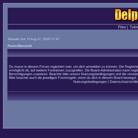
Files
|
Tutor
Aktuelle Zeit: Fr Aug 07, 2026 17:47
Foren-Übersicht
Du musst in diesem Forum registriert sein, um dich anmelden zu können. Die Registrier
ermöglicht dir, auf weitere Funktionen zuzugreifen. Die Board-Administration kann regi
Berechtigungen zuweisen. Beachte bitte unsere Nutzungsbedingungen und die verwandt
Bitte beachte auch die jeweiligen Forenregeln, wenn du dich in diesem Board bewegst.
Nutzungsbedingungen
|
Datenschutzrichtlin