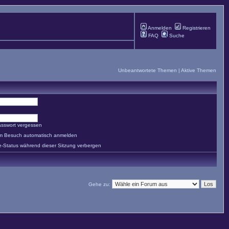
Anmelden
Registrieren
FAQ
Suche
Unbeantwortete Themen
|
Aktive Themen
asswort vergessen
em Besuch automatisch anmelden
e-Status während dieser Sitzung verbergen
Gehe zu: