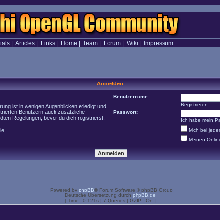
ials
|
Articles
|
Links
|
Home
|
Team
|
Forum
|
Wiki
|
Impressum
Anmelden
Benutzername:
Registrieren
ung ist in wenigen Augenblicken erledigt und
strierten Benutzern auch zusätzliche
Passwort:
en Regelungen, bevor du dich registrierst.
Ich habe mein P
ie
Mich bei jed
Meinen Onlin
Powered by
phpBB
® Forum Software © phpBB Group
Deutsche Übersetzung durch
phpBB.de
[ Time : 0.121s | 7 Queries | GZIP : On ]