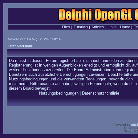
Files
|
Tutorials
|
Articles
|
Links
|
Home
|
T
Aktuelle Zeit: Sa Aug 08, 2026 00:14
Foren-Übersicht
Du musst in diesem Forum registriert sein, um dich anmelden zu können
Registrierung ist in wenigen Augenblicken erledigt und ermöglicht dir, auf
weitere Funktionen zuzugreifen. Die Board-Administration kann registrier
Benutzern auch zusätzliche Berechtigungen zuweisen. Beachte bitte un
Nutzungsbedingungen und die verwandten Regelungen, bevor du dich
registrierst. Bitte beachte auch die jeweiligen Forenregeln, wenn du dich 
diesem Board bewegst.
Nutzungsbedingungen
|
Datenschutzrichtlinie
Powered by
php
Deutsche 
[ Time : 0.