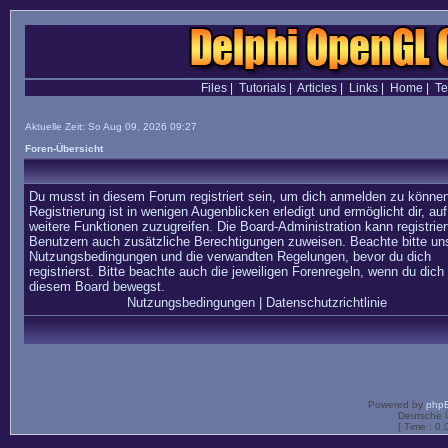
Files
|
Tutorials
|
Articles
|
Links
|
Home
|
T
Aktuelle Zeit: So Aug 09, 2026 09:27
Foren-Übersicht
Du musst in diesem Forum registriert sein, um dich anmelden zu können
Registrierung ist in wenigen Augenblicken erledigt und ermöglicht dir, auf
weitere Funktionen zuzugreifen. Die Board-Administration kann registrier
Benutzern auch zusätzliche Berechtigungen zuweisen. Beachte bitte un
Nutzungsbedingungen und die verwandten Regelungen, bevor du dich
registrierst. Bitte beachte auch die jeweiligen Forenregeln, wenn du dich 
diesem Board bewegst.
Nutzungsbedingungen
|
Datenschutzrichtlinie
Powered by
php
Deutsche 
[ Time : 0.