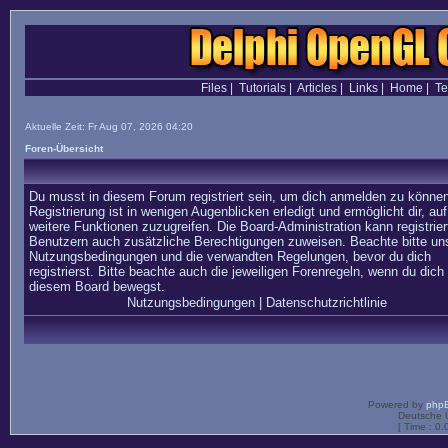
Files
|
Tutorials
|
Articles
|
Links
|
Home
|
T
Aktuelle Zeit: Fr Aug 07, 2026 04:20
Foren-Übersicht
Du musst in diesem Forum registriert sein, um dich anmelden zu können
Registrierung ist in wenigen Augenblicken erledigt und ermöglicht dir, auf
weitere Funktionen zuzugreifen. Die Board-Administration kann registrier
Benutzern auch zusätzliche Berechtigungen zuweisen. Beachte bitte un
Nutzungsbedingungen und die verwandten Regelungen, bevor du dich
registrierst. Bitte beachte auch die jeweiligen Forenregeln, wenn du dich 
diesem Board bewegst.
Nutzungsbedingungen
|
Datenschutzrichtlinie
Powered by
php
Deutsche 
[ Time : 0.