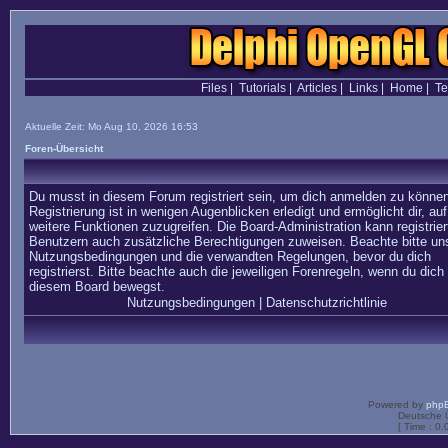
Files
|
Tutorials
|
Articles
|
Links
|
Home
|
T
Aktuelle Zeit: Mo Aug 10, 2026 16:53
Foren-Übersicht
Du musst in diesem Forum registriert sein, um dich anmelden zu können
Registrierung ist in wenigen Augenblicken erledigt und ermöglicht dir, auf
weitere Funktionen zuzugreifen. Die Board-Administration kann registrier
Benutzern auch zusätzliche Berechtigungen zuweisen. Beachte bitte un
Nutzungsbedingungen und die verwandten Regelungen, bevor du dich
registrierst. Bitte beachte auch die jeweiligen Forenregeln, wenn du dich 
diesem Board bewegst.
Nutzungsbedingungen
|
Datenschutzrichtlinie
Powered by
php
Deutsche 
[ Time : 0.