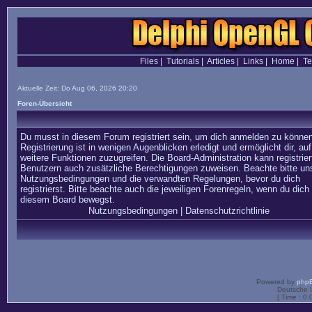
Files
|
Tutorials
|
Articles
|
Links
|
Home
|
T
Aktuelle Zeit: Do Aug 06, 2026 20:20
Foren-Übersicht
Du musst in diesem Forum registriert sein, um dich anmelden zu können
Registrierung ist in wenigen Augenblicken erledigt und ermöglicht dir, auf
weitere Funktionen zuzugreifen. Die Board-Administration kann registrier
Benutzern auch zusätzliche Berechtigungen zuweisen. Beachte bitte un
Nutzungsbedingungen und die verwandten Regelungen, bevor du dich
registrierst. Bitte beachte auch die jeweiligen Forenregeln, wenn du dich 
diesem Board bewegst.
Nutzungsbedingungen
|
Datenschutzrichtlinie
Powered by
php
Deutsche 
[ Time : 0.