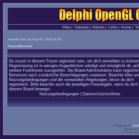
Files
|
Tutorials
|
Articles
|
Links
|
Home
|
T
Aktuelle Zeit: So Aug 09, 2026 00:29
Foren-Übersicht
Du musst in diesem Forum registriert sein, um dich anmelden zu können
Registrierung ist in wenigen Augenblicken erledigt und ermöglicht dir, auf
weitere Funktionen zuzugreifen. Die Board-Administration kann registrier
Benutzern auch zusätzliche Berechtigungen zuweisen. Beachte bitte un
Nutzungsbedingungen und die verwandten Regelungen, bevor du dich
registrierst. Bitte beachte auch die jeweiligen Forenregeln, wenn du dich 
diesem Board bewegst.
Nutzungsbedingungen
|
Datenschutzrichtlinie
Powered by
php
Deutsche 
[ Time : 0.