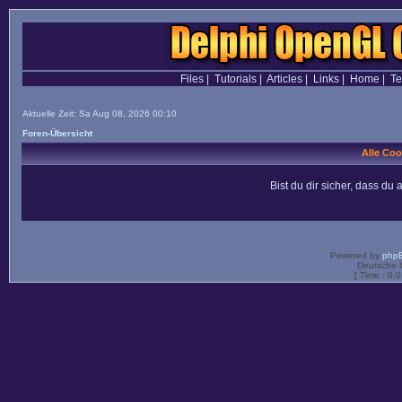
Files
|
Tutorials
|
Articles
|
Links
|
Home
|
T
Aktuelle Zeit: Sa Aug 08, 2026 00:10
Foren-Übersicht
Alle Coo
Bist du dir sicher, dass d
Powered by
php
Deutsche 
[ Time : 0.