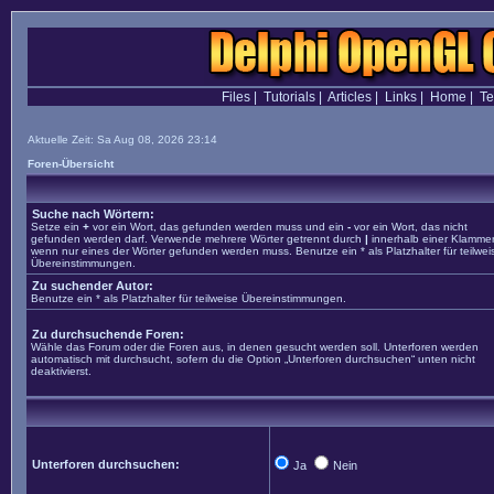
Files
|
Tutorials
|
Articles
|
Links
|
Home
|
T
Aktuelle Zeit: Sa Aug 08, 2026 23:14
Foren-Übersicht
Suche nach Wörtern:
Setze ein
+
vor ein Wort, das gefunden werden muss und ein
-
vor ein Wort, das nicht
gefunden werden darf. Verwende mehrere Wörter getrennt durch
|
innerhalb einer Klammer
wenn nur eines der Wörter gefunden werden muss. Benutze ein * als Platzhalter für teilwei
Übereinstimmungen.
Zu suchender Autor:
Benutze ein * als Platzhalter für teilweise Übereinstimmungen.
Zu durchsuchende Foren:
Wähle das Forum oder die Foren aus, in denen gesucht werden soll. Unterforen werden
automatisch mit durchsucht, sofern du die Option „Unterforen durchsuchen“ unten nicht
deaktivierst.
Unterforen durchsuchen:
Ja
Nein