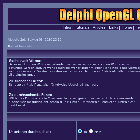
Files
|
Tutorials
|
Articles
|
Links
|
Home
|
T
Aktuelle Zeit: Sa Aug 08, 2026 23:16
Foren-Übersicht
Suche nach Wörtern:
Setze ein
+
vor ein Wort, das gefunden werden muss und ein
-
vor ein Wort, das nicht
gefunden werden darf. Verwende mehrere Wörter getrennt durch
|
innerhalb einer Klammer
wenn nur eines der Wörter gefunden werden muss. Benutze ein * als Platzhalter für teilwei
Übereinstimmungen.
Zu suchender Autor:
Benutze ein * als Platzhalter für teilweise Übereinstimmungen.
Zu durchsuchende Foren:
Wähle das Forum oder die Foren aus, in denen gesucht werden soll. Unterforen werden
automatisch mit durchsucht, sofern du die Option „Unterforen durchsuchen“ unten nicht
deaktivierst.
Unterforen durchsuchen:
Ja
Nein