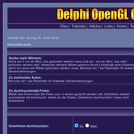
Files
|
Tutorials
|
Articles
|
Links
|
Home
|
T
Aktuelle Zeit: Sa Aug 08, 2026 05:40
Foren-Übersicht
Suche nach Wörtern:
Setze ein
+
vor ein Wort, das gefunden werden muss und ein
-
vor ein Wort, das nicht
gefunden werden darf. Verwende mehrere Wörter getrennt durch
|
innerhalb einer Klammer
wenn nur eines der Wörter gefunden werden muss. Benutze ein * als Platzhalter für teilwei
Übereinstimmungen.
Zu suchender Autor:
Benutze ein * als Platzhalter für teilweise Übereinstimmungen.
Zu durchsuchende Foren:
Wähle das Forum oder die Foren aus, in denen gesucht werden soll. Unterforen werden
automatisch mit durchsucht, sofern du die Option „Unterforen durchsuchen“ unten nicht
deaktivierst.
Unterforen durchsuchen:
Ja
Nein