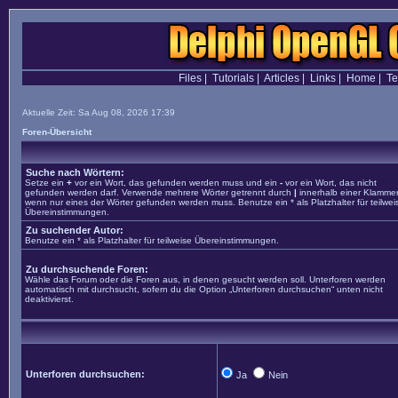
Files
|
Tutorials
|
Articles
|
Links
|
Home
|
T
Aktuelle Zeit: Sa Aug 08, 2026 17:39
Foren-Übersicht
Suche nach Wörtern:
Setze ein
+
vor ein Wort, das gefunden werden muss und ein
-
vor ein Wort, das nicht
gefunden werden darf. Verwende mehrere Wörter getrennt durch
|
innerhalb einer Klammer
wenn nur eines der Wörter gefunden werden muss. Benutze ein * als Platzhalter für teilwei
Übereinstimmungen.
Zu suchender Autor:
Benutze ein * als Platzhalter für teilweise Übereinstimmungen.
Zu durchsuchende Foren:
Wähle das Forum oder die Foren aus, in denen gesucht werden soll. Unterforen werden
automatisch mit durchsucht, sofern du die Option „Unterforen durchsuchen“ unten nicht
deaktivierst.
Unterforen durchsuchen:
Ja
Nein