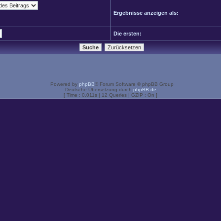
Ergebnisse anzeigen als:
Die ersten:
Powered by
phpBB
® Forum Software © phpBB Group
Deutsche Übersetzung durch
phpBB.de
[ Time : 0.011s | 12 Queries | GZIP : On ]