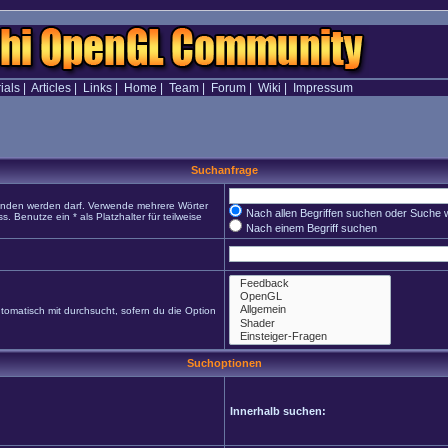
ials
|
Articles
|
Links
|
Home
|
Team
|
Forum
|
Wiki
|
Impressum
Suchanfrage
funden werden darf. Verwende mehrere Wörter
Nach allen Begriffen suchen oder Suche
Benutze ein * als Platzhalter für teilweise
Nach einem Begriff suchen
omatisch mit durchsucht, sofern du die Option
Suchoptionen
Innerhalb suchen: