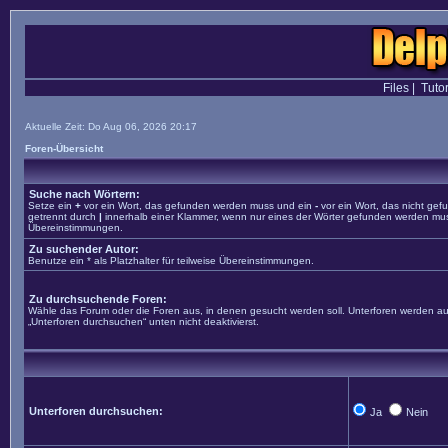
Files
|
Tutor
Aktuelle Zeit: Do Aug 06, 2026 20:17
Foren-Übersicht
Suche nach Wörtern:
Setze ein
+
vor ein Wort, das gefunden werden muss und ein
-
vor ein Wort, das nicht ge
getrennt durch
|
innerhalb einer Klammer, wenn nur eines der Wörter gefunden werden muss. 
Übereinstimmungen.
Zu suchender Autor:
Benutze ein * als Platzhalter für teilweise Übereinstimmungen.
Zu durchsuchende Foren:
Wähle das Forum oder die Foren aus, in denen gesucht werden soll. Unterforen werden aut
„Unterforen durchsuchen“ unten nicht deaktivierst.
Unterforen durchsuchen:
Ja
Nein