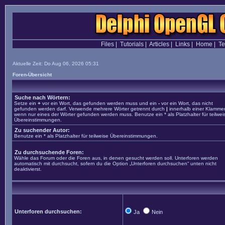
Files
|
Tutorials
|
Articles
|
Links
|
Home
|
T
Aktuelle Zeit: Do Aug 06, 2026 05:31
Foren-Übersicht
Suche nach Wörtern:
Setze ein
+
vor ein Wort, das gefunden werden muss und ein
-
vor ein Wort, das nicht
gefunden werden darf. Verwende mehrere Wörter getrennt durch
|
innerhalb einer Klammer
wenn nur eines der Wörter gefunden werden muss. Benutze ein * als Platzhalter für teilwei
Übereinstimmungen.
Zu suchender Autor:
Benutze ein * als Platzhalter für teilweise Übereinstimmungen.
Zu durchsuchende Foren:
Wähle das Forum oder die Foren aus, in denen gesucht werden soll. Unterforen werden
automatisch mit durchsucht, sofern du die Option „Unterforen durchsuchen“ unten nicht
deaktivierst.
Unterforen durchsuchen:
Ja
Nein