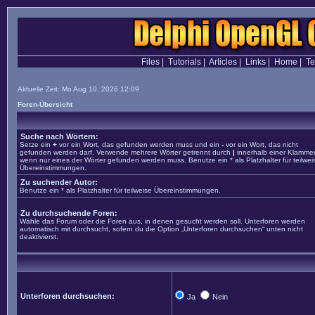
Files
|
Tutorials
|
Articles
|
Links
|
Home
|
T
Aktuelle Zeit: Mo Aug 10, 2026 12:09
Foren-Übersicht
Suche nach Wörtern:
Setze ein
+
vor ein Wort, das gefunden werden muss und ein
-
vor ein Wort, das nicht
gefunden werden darf. Verwende mehrere Wörter getrennt durch
|
innerhalb einer Klammer
wenn nur eines der Wörter gefunden werden muss. Benutze ein * als Platzhalter für teilwei
Übereinstimmungen.
Zu suchender Autor:
Benutze ein * als Platzhalter für teilweise Übereinstimmungen.
Zu durchsuchende Foren:
Wähle das Forum oder die Foren aus, in denen gesucht werden soll. Unterforen werden
automatisch mit durchsucht, sofern du die Option „Unterforen durchsuchen“ unten nicht
deaktivierst.
Unterforen durchsuchen:
Ja
Nein