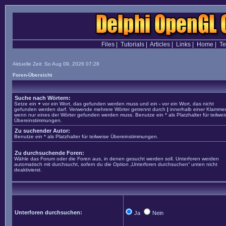
Files
|
Tutorials
|
Articles
|
Links
|
Home
|
T
Aktuelle Zeit: So Aug 09, 2026 07:28
Foren-Übersicht
Suche nach Wörtern:
Setze ein
+
vor ein Wort, das gefunden werden muss und ein
-
vor ein Wort, das nicht
gefunden werden darf. Verwende mehrere Wörter getrennt durch
|
innerhalb einer Klammer
wenn nur eines der Wörter gefunden werden muss. Benutze ein * als Platzhalter für teilwei
Übereinstimmungen.
Zu suchender Autor:
Benutze ein * als Platzhalter für teilweise Übereinstimmungen.
Zu durchsuchende Foren:
Wähle das Forum oder die Foren aus, in denen gesucht werden soll. Unterforen werden
automatisch mit durchsucht, sofern du die Option „Unterforen durchsuchen“ unten nicht
deaktivierst.
Unterforen durchsuchen:
Ja
Nein