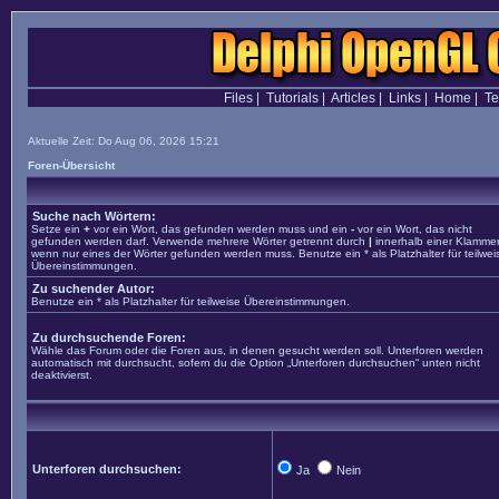
Files
|
Tutorials
|
Articles
|
Links
|
Home
|
T
Aktuelle Zeit: Do Aug 06, 2026 15:21
Foren-Übersicht
Suche nach Wörtern:
Setze ein
+
vor ein Wort, das gefunden werden muss und ein
-
vor ein Wort, das nicht
gefunden werden darf. Verwende mehrere Wörter getrennt durch
|
innerhalb einer Klammer
wenn nur eines der Wörter gefunden werden muss. Benutze ein * als Platzhalter für teilwei
Übereinstimmungen.
Zu suchender Autor:
Benutze ein * als Platzhalter für teilweise Übereinstimmungen.
Zu durchsuchende Foren:
Wähle das Forum oder die Foren aus, in denen gesucht werden soll. Unterforen werden
automatisch mit durchsucht, sofern du die Option „Unterforen durchsuchen“ unten nicht
deaktivierst.
Unterforen durchsuchen:
Ja
Nein