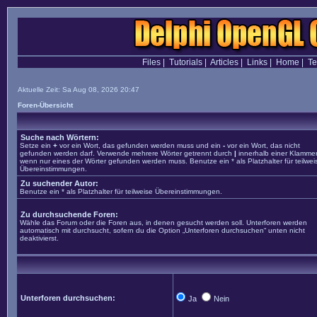
Files
|
Tutorials
|
Articles
|
Links
|
Home
|
T
Aktuelle Zeit: Sa Aug 08, 2026 20:47
Foren-Übersicht
Suche nach Wörtern:
Setze ein
+
vor ein Wort, das gefunden werden muss und ein
-
vor ein Wort, das nicht
gefunden werden darf. Verwende mehrere Wörter getrennt durch
|
innerhalb einer Klammer
wenn nur eines der Wörter gefunden werden muss. Benutze ein * als Platzhalter für teilwei
Übereinstimmungen.
Zu suchender Autor:
Benutze ein * als Platzhalter für teilweise Übereinstimmungen.
Zu durchsuchende Foren:
Wähle das Forum oder die Foren aus, in denen gesucht werden soll. Unterforen werden
automatisch mit durchsucht, sofern du die Option „Unterforen durchsuchen“ unten nicht
deaktivierst.
Unterforen durchsuchen:
Ja
Nein