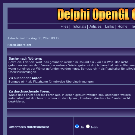
Files
|
Tutorials
|
Articles
|
Links
|
Home
|
T
Aktuelle Zeit: Sa Aug 08, 2026 03:12
Foren-Übersicht
Suche nach Wörtern:
Setze ein
+
vor ein Wort, das gefunden werden muss und ein
-
vor ein Wort, das nicht
gefunden werden darf. Verwende mehrere Wörter getrennt durch
|
innerhalb einer Klammer
wenn nur eines der Wörter gefunden werden muss. Benutze ein * als Platzhalter für teilwei
Übereinstimmungen.
Zu suchender Autor:
Benutze ein * als Platzhalter für teilweise Übereinstimmungen.
Zu durchsuchende Foren:
Wähle das Forum oder die Foren aus, in denen gesucht werden soll. Unterforen werden
automatisch mit durchsucht, sofern du die Option „Unterforen durchsuchen“ unten nicht
deaktivierst.
Unterforen durchsuchen:
Ja
Nein