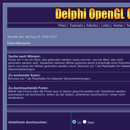
Files
|
Tutorials
|
Articles
|
Links
|
Home
|
T
Aktuelle Zeit: Mo Aug 10, 2026 13:27
Foren-Übersicht
Suche nach Wörtern:
Setze ein
+
vor ein Wort, das gefunden werden muss und ein
-
vor ein Wort, das nicht
gefunden werden darf. Verwende mehrere Wörter getrennt durch
|
innerhalb einer Klammer
wenn nur eines der Wörter gefunden werden muss. Benutze ein * als Platzhalter für teilwei
Übereinstimmungen.
Zu suchender Autor:
Benutze ein * als Platzhalter für teilweise Übereinstimmungen.
Zu durchsuchende Foren:
Wähle das Forum oder die Foren aus, in denen gesucht werden soll. Unterforen werden
automatisch mit durchsucht, sofern du die Option „Unterforen durchsuchen“ unten nicht
deaktivierst.
Unterforen durchsuchen:
Ja
Nein