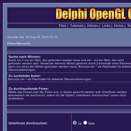
Files
|
Tutorials
|
Articles
|
Links
|
Home
|
T
Aktuelle Zeit: Do Aug 06, 2026 05:32
Foren-Übersicht
Suche nach Wörtern:
Setze ein
+
vor ein Wort, das gefunden werden muss und ein
-
vor ein Wort, das nicht
gefunden werden darf. Verwende mehrere Wörter getrennt durch
|
innerhalb einer Klammer
wenn nur eines der Wörter gefunden werden muss. Benutze ein * als Platzhalter für teilwei
Übereinstimmungen.
Zu suchender Autor:
Benutze ein * als Platzhalter für teilweise Übereinstimmungen.
Zu durchsuchende Foren:
Wähle das Forum oder die Foren aus, in denen gesucht werden soll. Unterforen werden
automatisch mit durchsucht, sofern du die Option „Unterforen durchsuchen“ unten nicht
deaktivierst.
Unterforen durchsuchen:
Ja
Nein