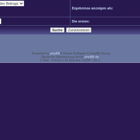
Ergebnisse anzeigen als:
Die ersten:
Powered by
phpBB
® Forum Software © phpBB Group
Deutsche Übersetzung durch
phpBB.de
[ Time : 0.011s | 12 Queries | GZIP : On ]