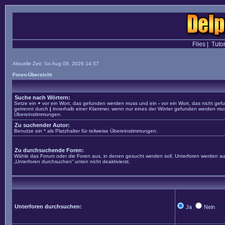
Files
|
Tutor
Aktuelle Zeit: So Aug 09, 2026 14:57
Foren-Übersicht
Suche nach Wörtern:
Setze ein
+
vor ein Wort, das gefunden werden muss und ein
-
vor ein Wort, das nicht ge
getrennt durch
|
innerhalb einer Klammer, wenn nur eines der Wörter gefunden werden muss. 
Übereinstimmungen.
Zu suchender Autor:
Benutze ein * als Platzhalter für teilweise Übereinstimmungen.
Zu durchsuchende Foren:
Wähle das Forum oder die Foren aus, in denen gesucht werden soll. Unterforen werden aut
„Unterforen durchsuchen“ unten nicht deaktivierst.
Unterforen durchsuchen:
Ja
Nein