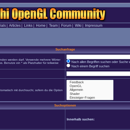
ials
|
Articles
|
Links
|
Home
|
Team
|
Forum
|
Wiki
|
Impressum
Suchanfrage
funden werden darf. Verwende mehrere Wörter
Nach allen Begriffen suchen oder Suche
Benutze ein * als Platzhalter für teilweise
Nach einem Begriff suchen
omatisch mit durchsucht, sofern du die Option
Suchoptionen
Innerhalb suchen: