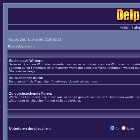
Files
|
Tutor
Aktuelle Zeit: Sa Aug 08, 2026 03:51
Foren-Übersicht
Suche nach Wörtern:
Setze ein
+
vor ein Wort, das gefunden werden muss und ein
-
vor ein Wort, das nicht ge
getrennt durch
|
innerhalb einer Klammer, wenn nur eines der Wörter gefunden werden muss. 
Übereinstimmungen.
Zu suchender Autor:
Benutze ein * als Platzhalter für teilweise Übereinstimmungen.
Zu durchsuchende Foren:
Wähle das Forum oder die Foren aus, in denen gesucht werden soll. Unterforen werden aut
„Unterforen durchsuchen“ unten nicht deaktivierst.
Unterforen durchsuchen:
Ja
Nein