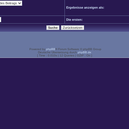
Ergebnisse anzeigen als:
Die ersten:
Powered by
phpBB
® Forum Software © phpBB Group
Deutsche Übersetzung durch
phpBB.de
[ Time : 0.010s | 12 Queries | GZIP : On ]