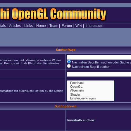
ials
|
Articles
|
Links
|
Home
|
Team
|
Forum
|
Wiki
|
Impressum
Suchanfrage
funden werden darf. Verwende mehrere Wörter
Nach allen Begriffen suchen oder Suche
Benutze ein * als Platzhalter für teilweise
Nach einem Begriff suchen
omatisch mit durchsucht, sofern du die Option
Suchoptionen
Innerhalb suchen: