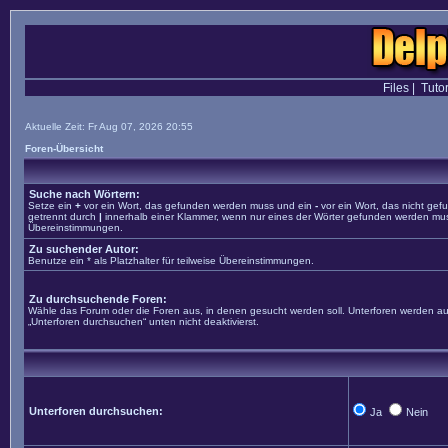
Files
|
Tutor
Aktuelle Zeit: Fr Aug 07, 2026 20:55
Foren-Übersicht
Suche nach Wörtern:
Setze ein
+
vor ein Wort, das gefunden werden muss und ein
-
vor ein Wort, das nicht ge
getrennt durch
|
innerhalb einer Klammer, wenn nur eines der Wörter gefunden werden muss. 
Übereinstimmungen.
Zu suchender Autor:
Benutze ein * als Platzhalter für teilweise Übereinstimmungen.
Zu durchsuchende Foren:
Wähle das Forum oder die Foren aus, in denen gesucht werden soll. Unterforen werden aut
„Unterforen durchsuchen“ unten nicht deaktivierst.
Unterforen durchsuchen:
Ja
Nein