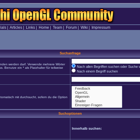
ials
|
Articles
|
Links
|
Home
|
Team
|
Forum
|
Wiki
|
Impressum
Suchanfrage
funden werden darf. Verwende mehrere Wörter
Nach allen Begriffen suchen oder Suche
Benutze ein * als Platzhalter für teilweise
Nach einem Begriff suchen
omatisch mit durchsucht, sofern du die Option
Suchoptionen
Innerhalb suchen: