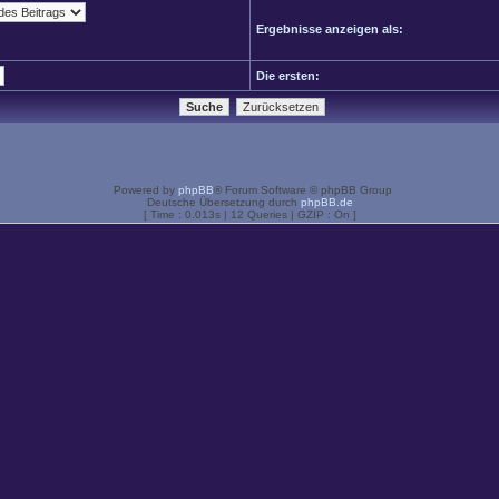
Ergebnisse anzeigen als:
Die ersten:
Powered by
phpBB
® Forum Software © phpBB Group
Deutsche Übersetzung durch
phpBB.de
[ Time : 0.013s | 12 Queries | GZIP : On ]