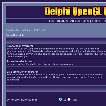
Files
|
Tutorials
|
Articles
|
Links
|
Home
|
T
Aktuelle Zeit: Fr Aug 07, 2026 18:39
Foren-Übersicht
Suche nach Wörtern:
Setze ein
+
vor ein Wort, das gefunden werden muss und ein
-
vor ein Wort, das nicht
gefunden werden darf. Verwende mehrere Wörter getrennt durch
|
innerhalb einer Klammer
wenn nur eines der Wörter gefunden werden muss. Benutze ein * als Platzhalter für teilwei
Übereinstimmungen.
Zu suchender Autor:
Benutze ein * als Platzhalter für teilweise Übereinstimmungen.
Zu durchsuchende Foren:
Wähle das Forum oder die Foren aus, in denen gesucht werden soll. Unterforen werden
automatisch mit durchsucht, sofern du die Option „Unterforen durchsuchen“ unten nicht
deaktivierst.
Unterforen durchsuchen:
Ja
Nein