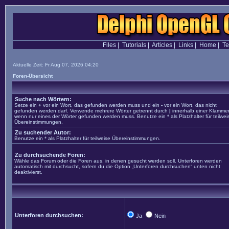
Files
|
Tutorials
|
Articles
|
Links
|
Home
|
T
Aktuelle Zeit: Fr Aug 07, 2026 04:20
Foren-Übersicht
Suche nach Wörtern:
Setze ein
+
vor ein Wort, das gefunden werden muss und ein
-
vor ein Wort, das nicht
gefunden werden darf. Verwende mehrere Wörter getrennt durch
|
innerhalb einer Klammer
wenn nur eines der Wörter gefunden werden muss. Benutze ein * als Platzhalter für teilwei
Übereinstimmungen.
Zu suchender Autor:
Benutze ein * als Platzhalter für teilweise Übereinstimmungen.
Zu durchsuchende Foren:
Wähle das Forum oder die Foren aus, in denen gesucht werden soll. Unterforen werden
automatisch mit durchsucht, sofern du die Option „Unterforen durchsuchen“ unten nicht
deaktivierst.
Unterforen durchsuchen:
Ja
Nein