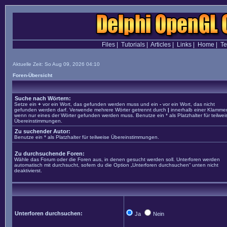
Files
|
Tutorials
|
Articles
|
Links
|
Home
|
T
Aktuelle Zeit: So Aug 09, 2026 04:10
Foren-Übersicht
Suche nach Wörtern:
Setze ein
+
vor ein Wort, das gefunden werden muss und ein
-
vor ein Wort, das nicht
gefunden werden darf. Verwende mehrere Wörter getrennt durch
|
innerhalb einer Klammer
wenn nur eines der Wörter gefunden werden muss. Benutze ein * als Platzhalter für teilwei
Übereinstimmungen.
Zu suchender Autor:
Benutze ein * als Platzhalter für teilweise Übereinstimmungen.
Zu durchsuchende Foren:
Wähle das Forum oder die Foren aus, in denen gesucht werden soll. Unterforen werden
automatisch mit durchsucht, sofern du die Option „Unterforen durchsuchen“ unten nicht
deaktivierst.
Unterforen durchsuchen:
Ja
Nein