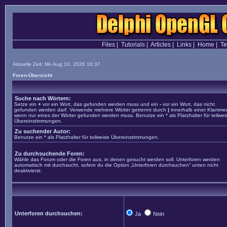
Files
|
Tutorials
|
Articles
|
Links
|
Home
|
T
Aktuelle Zeit: Mo Aug 10, 2026 16:37
Foren-Übersicht
Suche nach Wörtern:
Setze ein
+
vor ein Wort, das gefunden werden muss und ein
-
vor ein Wort, das nicht
gefunden werden darf. Verwende mehrere Wörter getrennt durch
|
innerhalb einer Klammer
wenn nur eines der Wörter gefunden werden muss. Benutze ein * als Platzhalter für teilwei
Übereinstimmungen.
Zu suchender Autor:
Benutze ein * als Platzhalter für teilweise Übereinstimmungen.
Zu durchsuchende Foren:
Wähle das Forum oder die Foren aus, in denen gesucht werden soll. Unterforen werden
automatisch mit durchsucht, sofern du die Option „Unterforen durchsuchen“ unten nicht
deaktivierst.
Unterforen durchsuchen:
Ja
Nein