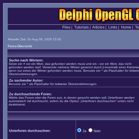
Files
|
Tutorials
|
Articles
|
Links
|
Home
|
T
Aktuelle Zeit: So Aug 09, 2026 15:00
Foren-Übersicht
Suche nach Wörtern:
Setze ein
+
vor ein Wort, das gefunden werden muss und ein
-
vor ein Wort, das nicht
gefunden werden darf. Verwende mehrere Wörter getrennt durch
|
innerhalb einer Klammer
wenn nur eines der Wörter gefunden werden muss. Benutze ein * als Platzhalter für teilwei
Übereinstimmungen.
Zu suchender Autor:
Benutze ein * als Platzhalter für teilweise Übereinstimmungen.
Zu durchsuchende Foren:
Wähle das Forum oder die Foren aus, in denen gesucht werden soll. Unterforen werden
automatisch mit durchsucht, sofern du die Option „Unterforen durchsuchen“ unten nicht
deaktivierst.
Unterforen durchsuchen:
Ja
Nein