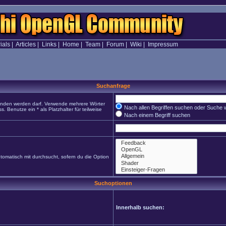
ials
|
Articles
|
Links
|
Home
|
Team
|
Forum
|
Wiki
|
Impressum
Suchanfrage
funden werden darf. Verwende mehrere Wörter
Nach allen Begriffen suchen oder Suche
Benutze ein * als Platzhalter für teilweise
Nach einem Begriff suchen
omatisch mit durchsucht, sofern du die Option
Suchoptionen
Innerhalb suchen: