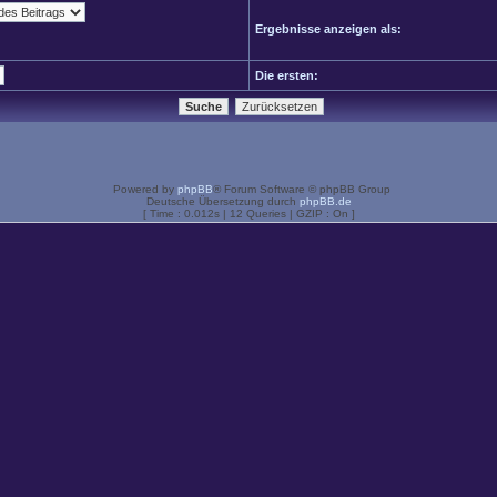
Ergebnisse anzeigen als:
Die ersten:
Powered by
phpBB
® Forum Software © phpBB Group
Deutsche Übersetzung durch
phpBB.de
[ Time : 0.012s | 12 Queries | GZIP : On ]