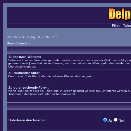
Files
|
Tutor
Aktuelle Zeit: Sa Aug 08, 2026 07:18
Foren-Übersicht
Suche nach Wörtern:
Setze ein
+
vor ein Wort, das gefunden werden muss und ein
-
vor ein Wort, das nicht ge
getrennt durch
|
innerhalb einer Klammer, wenn nur eines der Wörter gefunden werden muss. 
Übereinstimmungen.
Zu suchender Autor:
Benutze ein * als Platzhalter für teilweise Übereinstimmungen.
Zu durchsuchende Foren:
Wähle das Forum oder die Foren aus, in denen gesucht werden soll. Unterforen werden aut
„Unterforen durchsuchen“ unten nicht deaktivierst.
Unterforen durchsuchen:
Ja
Nein