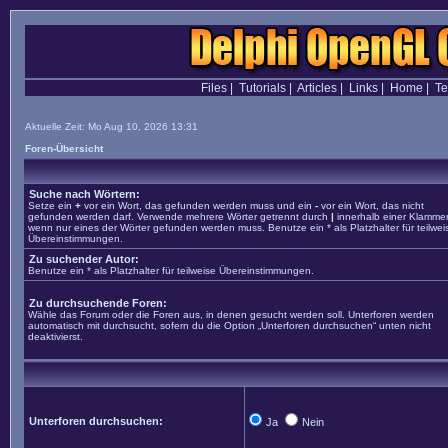
Files
|
Tutorials
|
Articles
|
Links
|
Home
|
T
Aktuelle Zeit: Mo Aug 10, 2026 13:31
Foren-Übersicht
Suche nach Wörtern:
Setze ein
+
vor ein Wort, das gefunden werden muss und ein
-
vor ein Wort, das nicht
gefunden werden darf. Verwende mehrere Wörter getrennt durch
|
innerhalb einer Klammer
wenn nur eines der Wörter gefunden werden muss. Benutze ein * als Platzhalter für teilwei
Übereinstimmungen.
Zu suchender Autor:
Benutze ein * als Platzhalter für teilweise Übereinstimmungen.
Zu durchsuchende Foren:
Wähle das Forum oder die Foren aus, in denen gesucht werden soll. Unterforen werden
automatisch mit durchsucht, sofern du die Option „Unterforen durchsuchen“ unten nicht
deaktivierst.
Unterforen durchsuchen:
Ja
Nein