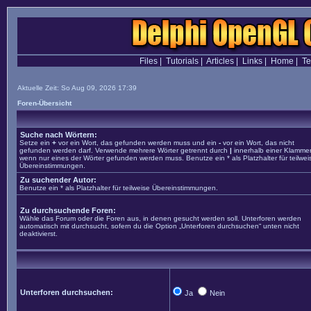
Files
|
Tutorials
|
Articles
|
Links
|
Home
|
T
Aktuelle Zeit: So Aug 09, 2026 17:39
Foren-Übersicht
Suche nach Wörtern:
Setze ein
+
vor ein Wort, das gefunden werden muss und ein
-
vor ein Wort, das nicht
gefunden werden darf. Verwende mehrere Wörter getrennt durch
|
innerhalb einer Klammer
wenn nur eines der Wörter gefunden werden muss. Benutze ein * als Platzhalter für teilwei
Übereinstimmungen.
Zu suchender Autor:
Benutze ein * als Platzhalter für teilweise Übereinstimmungen.
Zu durchsuchende Foren:
Wähle das Forum oder die Foren aus, in denen gesucht werden soll. Unterforen werden
automatisch mit durchsucht, sofern du die Option „Unterforen durchsuchen“ unten nicht
deaktivierst.
Unterforen durchsuchen:
Ja
Nein