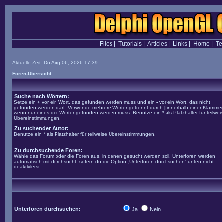
Files
|
Tutorials
|
Articles
|
Links
|
Home
|
T
Aktuelle Zeit: Do Aug 06, 2026 17:39
Foren-Übersicht
Suche nach Wörtern:
Setze ein
+
vor ein Wort, das gefunden werden muss und ein
-
vor ein Wort, das nicht
gefunden werden darf. Verwende mehrere Wörter getrennt durch
|
innerhalb einer Klammer
wenn nur eines der Wörter gefunden werden muss. Benutze ein * als Platzhalter für teilwei
Übereinstimmungen.
Zu suchender Autor:
Benutze ein * als Platzhalter für teilweise Übereinstimmungen.
Zu durchsuchende Foren:
Wähle das Forum oder die Foren aus, in denen gesucht werden soll. Unterforen werden
automatisch mit durchsucht, sofern du die Option „Unterforen durchsuchen“ unten nicht
deaktivierst.
Unterforen durchsuchen:
Ja
Nein