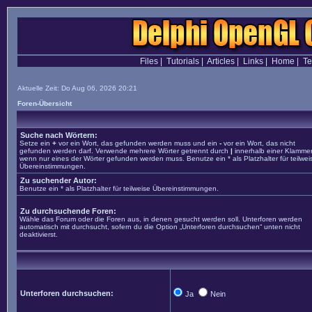
Files
|
Tutorials
|
Articles
|
Links
|
Home
|
T
Aktuelle Zeit: Do Aug 06, 2026 20:21
Foren-Übersicht
Suche nach Wörtern:
Setze ein
+
vor ein Wort, das gefunden werden muss und ein
-
vor ein Wort, das nicht
gefunden werden darf. Verwende mehrere Wörter getrennt durch
|
innerhalb einer Klammer
wenn nur eines der Wörter gefunden werden muss. Benutze ein * als Platzhalter für teilwei
Übereinstimmungen.
Zu suchender Autor:
Benutze ein * als Platzhalter für teilweise Übereinstimmungen.
Zu durchsuchende Foren:
Wähle das Forum oder die Foren aus, in denen gesucht werden soll. Unterforen werden
automatisch mit durchsucht, sofern du die Option „Unterforen durchsuchen“ unten nicht
deaktivierst.
Unterforen durchsuchen:
Ja
Nein