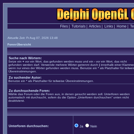
Files
|
Tutorials
|
Articles
|
Links
|
Home
|
T
Aktuelle Zeit: Fr Aug 07, 2026 13:48
Foren-Übersicht
Suche nach Wörtern:
Setze ein
+
vor ein Wort, das gefunden werden muss und ein
-
vor ein Wort, das nicht
gefunden werden darf. Verwende mehrere Wörter getrennt durch
|
innerhalb einer Klammer
wenn nur eines der Wörter gefunden werden muss. Benutze ein * als Platzhalter für teilwei
Übereinstimmungen.
Zu suchender Autor:
Benutze ein * als Platzhalter für teilweise Übereinstimmungen.
Zu durchsuchende Foren:
Wähle das Forum oder die Foren aus, in denen gesucht werden soll. Unterforen werden
automatisch mit durchsucht, sofern du die Option „Unterforen durchsuchen“ unten nicht
deaktivierst.
Unterforen durchsuchen:
Ja
Nein